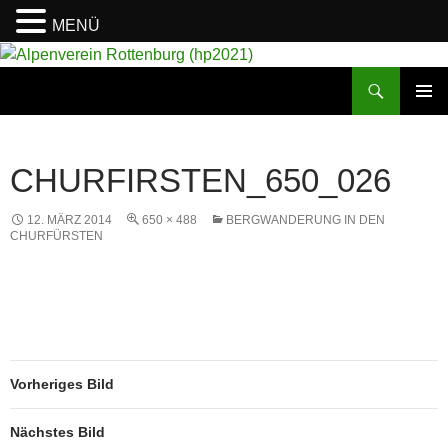
MENÜ
Suchen
Alpenverein Rottenburg (hp2021)
ZUM
PRIMÄR
INHALT
MENÜ
SPRINGEN
CHURFIRSTEN_650_026
12. MÄRZ 2014
650 × 488
BERGWANDERUNG IN DEN
CHURFÜRSTEN
Vorheriges Bild
Nächstes Bild