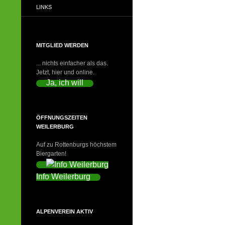
LINKS
MITGLIED WERDEN
... nichts einfacher als das.
Jetzt, hier und online.
Ja, ich will
ÖFFNUNGSZEITEN
WEILERBURG
Auf zu Rottenburgs höchstem
Biergarten!
Info Weilerburg
ALPENVEREIN AKTIV