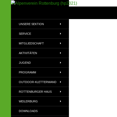
Suchen
Alpenverein Rottenburg (hp2021)
Sektion im Deutschen Alpenverein
UNSERE SEKTION
(DAV)
SERVICE
MITGLIEDSCHAFT
AKTIVITÄTEN
JUGEND
PROGRAMM
OUTDOOR-KLETTERWAND
ROTTENBURGER HAUS
WEILERBURG
DOWNLOADS