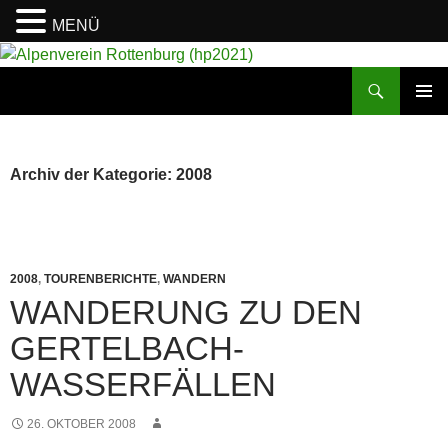
MENÜ
Suchen
Alpenverein Rottenburg (hp2021)
ZUM
PRIMÄR
INHALT
MENÜ
SPRINGEN
Archiv der Kategorie: 2008
2008
,
TOURENBERICHTE
,
WANDERN
WANDERUNG ZU DEN
GERTELBACH-
WASSERFÄLLEN
26. OKTOBER 2008