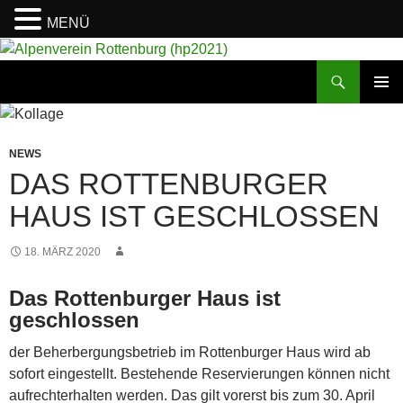
MENÜ
Suchen
Alpenverein Rottenburg (hp2021)
ZUM
PRIMÄR
INHALT
MENÜ
SPRINGEN
NEWS
DAS ROTTENBURGER
HAUS IST GESCHLOSSEN
18. MÄRZ 2020
Das Rottenburger Haus ist
geschlossen
der Beherbergungsbetrieb im Rottenburger Haus wird ab
sofort eingestellt. Bestehende Reservierungen können nicht
aufrechterhalten werden. Das gilt vorerst bis zum 30. April