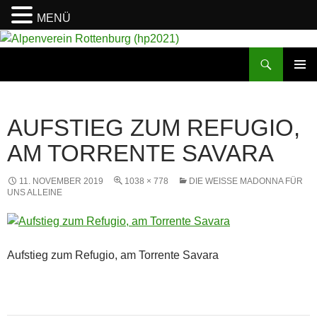
MENÜ
Suchen
Alpenverein Rottenburg (hp2021)
ZUM
PRIMÄR
INHALT
MENÜ
SPRINGEN
AUFSTIEG ZUM REFUGIO,
AM TORRENTE SAVARA
11. NOVEMBER 2019
1038 × 778
DIE WEISSE MADONNA FÜR U
NS ALLEINE
Aufstieg zum Refugio, am Torrente Savara