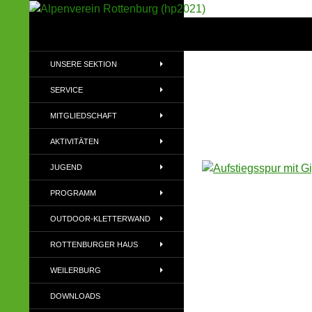
Suchen
Alpenverein Rottenburg (hp2021)
Sektion im Deutschen Alpenverein
UNSERE SEKTION
(DAV)
SERVICE
MITGLIEDSCHAFT
AKTIVITÄTEN
JUGEND
PROGRAMM
OUTDOOR-KLETTERWAND
ROTTENBURGER HAUS
WEILERBURG
DOWNLOADS