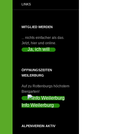
LINKS
MITGLIED WERDEN
... nichts einfacher als das.
Jetzt, hier und online.
Ja, ich will
ÖFFNUNGSZEITEN
WEILERBURG
Auf zu Rottenburgs höchstem
Biergarten!
Info Weilerburg
ALPENVEREIN AKTIV