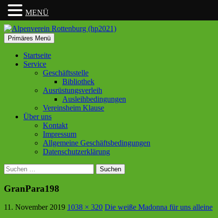
MENÜ
Suchen
Zum
Primäres Menü
Inhalt
Alpenverein Rottenburg
springen
Startseite
Service
(hp2021)
Geschäftsstelle
Bibliothek
Ausrüstungsverleih
Ausleihbedingungen
Vereinsheim Klause
Über uns
Kontakt
Impressum
Allgemeine Geschäftsbedingungen
Datenschutzerklärung
Suchen
nach:
GranPara198
11. November 2019
1038 × 320
Die weiße Madonna für uns alleine