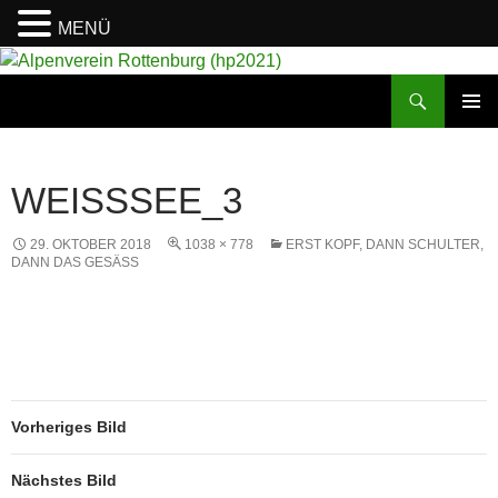
MENÜ
Suchen
Alpenverein Rottenburg (hp2021)
ZUM
PRIMÄR
INHALT
MENÜ
SPRINGEN
WEISSSEE_3
29. OKTOBER 2018
1038 × 778
ERST KOPF, DANN SCHULTER,
DANN DAS GESÄSS
Vorheriges Bild
Nächstes Bild