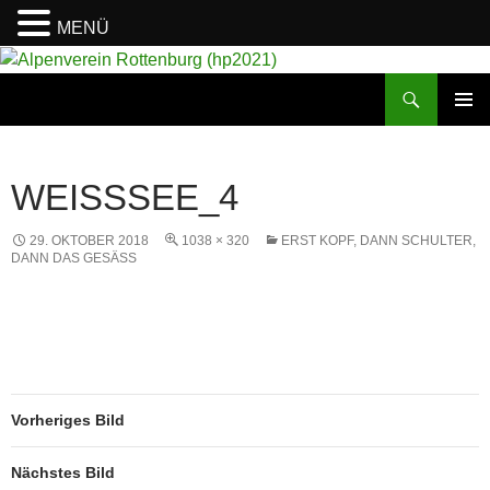
MENÜ
Suchen
Alpenverein Rottenburg (hp2021)
ZUM
PRIMÄR
INHALT
MENÜ
SPRINGEN
WEISSSEE_4
29. OKTOBER 2018
1038 × 320
ERST KOPF, DANN SCHULTER,
DANN DAS GESÄSS
Vorheriges Bild
Nächstes Bild