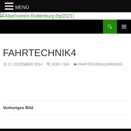
MENÜ
Suchen
Alpenverein Rottenburg (hp2021)
ZUM
PRIMÄR
INHALT
MENÜ
SPRINGEN
FAHRTECHNIK4
21. DEZEMBER 2014
1038 × 584
FAHRTECHNIKLEHRGANG
Vorheriges Bild