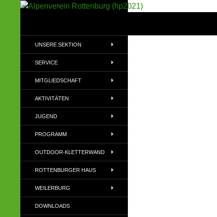
Suchen
Alpenverein Rottenburg (hp2021)
Sektion im Deutschen Alpenverein
UNSERE SEKTION
(DAV)
SERVICE
MITGLIEDSCHAFT
AKTIVITÄTEN
JUGEND
PROGRAMM
OUTDOOR-KLETTERWAND
ROTTENBURGER HAUS
WEILERBURG
DOWNLOADS