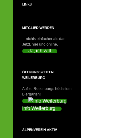
LINKS
MITGLIED WERDEN
... nichts einfacher als das.
Jetzt, hier und online.
Ja, ich will
ÖFFNUNGSZEITEN
WEILERBURG
Auf zu Rottenburgs höchstem
Biergarten!
Info Weilerburg
ALPENVEREIN AKTIV