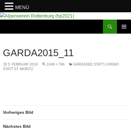
MENÜ
Suchen
Alpenverein Rottenburg (hp2021)
ZUM
PRIMÄR
INHALT
MENÜ
SPRINGEN
GARDA2015_11
5. FEBRUAR 2016
1048 × 786
GARDASEE STATT LIVIGNO
STATT ST. MORITZ
Vorheriges Bild
Nächstes Bild