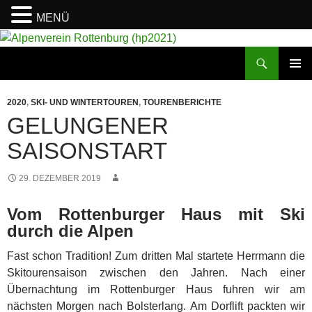
MENÜ
Suchen
Alpenverein Rottenburg (hp2021)
ZUM
PRIMÄR
INHALT
MENÜ
2020
,
SKI- UND WINTERTOUREN
,
TOURENBERICHTE
SPRINGEN
GELUNGENER
SAISONSTART
29. DEZEMBER 2019
Vom Rottenburger Haus mit Ski
durch die Alpen
Fast schon Tradition! Zum dritten Mal startete Herrmann die
Skitourensaison zwischen den Jahren.
Nach einer
Übernachtung im Rottenburger Haus fuhren wir am
nächsten Morgen nach Bolsterlang. Am Dorflift packten wir