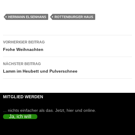
HERMANN ELSENHANS
ROTTENBURGER HAUS
Beitragsnavigation
VORHERIGER BEITRAG
Frohe Weihnachten
NÄCHSTER BEITRAG
Lamm im Heubett und Pulverschnee
MITGLIED WERDEN
... nichts einfacher als das. Jetzt, hier und online.
Ja, ich will