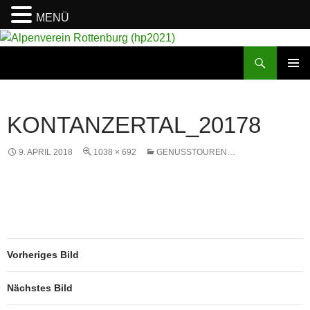
MENÜ
Suchen
Alpenverein Rottenburg (hp2021)
ZUM
PRIMÄR
INHALT
MENÜ
SPRINGEN
KONTANZERTAL_20178
9. APRIL 2018
1038 × 692
GENUSSTOUREN…
Vorheriges Bild
Nächstes Bild