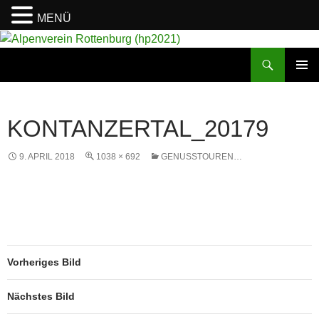
MENÜ
Suchen
Alpenverein Rottenburg (hp2021)
ZUM
PRIMÄR
INHALT
MENÜ
SPRINGEN
KONTANZERTAL_20179
9. APRIL 2018
1038 × 692
GENUSSTOUREN…
Vorheriges Bild
Nächstes Bild