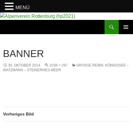
MENÜ
Suchen
Alpenverein Rottenburg (hp2021)
ZUM
PRIMÄR
INHALT
MENÜ
SPRINGEN
BANNER
30. OKTOBER 2014
1038 × 297
GROSSE REIBN: KÖNIGSSEE – W
ATZMANN – STEINERNES MEER
Vorheriges Bild