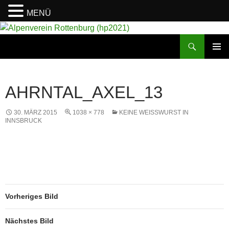
MENÜ
Suchen
Alpenverein Rottenburg (hp2021)
ZUM
PRIMÄR
INHALT
MENÜ
SPRINGEN
AHRNTAL_AXEL_13
30. MÄRZ 2015
1038 × 778
KEINE WEISSWURST IN I
NNSBRUCK
Vorheriges Bild
Nächstes Bild