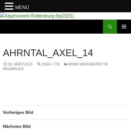
MENÜ
Suchen
Alpenverein Rottenburg (hp2021)
ZUM
PRIMÄR
INHALT
MENÜ
SPRINGEN
AHRNTAL_AXEL_14
30. MÄRZ 2015
1038 × 778
KEINE WEISSWURST IN I
NNSBRUCK
Vorheriges Bild
Nächstes Bild