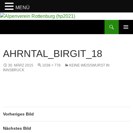
MENÜ
Suchen
Alpenverein Rottenburg (hp2021)
ZUM
PRIMÄR
INHALT
MENÜ
SPRINGEN
AHRNTAL_BIRGIT_18
30. MÄRZ 2015
1038 × 778
KEINE WEISSWURST IN I
NNSBRUCK
Vorheriges Bild
Nächstes Bild