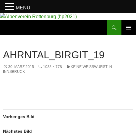
MENÜ
Suchen
Alpenverein Rottenburg (hp2021)
ZUM
PRIMÄR
INHALT
MENÜ
SPRINGEN
AHRNTAL_BIRGIT_19
30. MÄRZ 2015
1038 × 778
KEINE WEISSWURST IN I
NNSBRUCK
Vorheriges Bild
Nächstes Bild