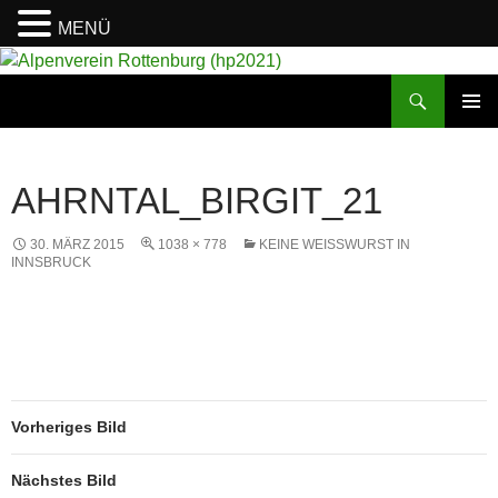
MENÜ
Suchen
Alpenverein Rottenburg (hp2021)
ZUM
PRIMÄR
INHALT
MENÜ
SPRINGEN
AHRNTAL_BIRGIT_21
30. MÄRZ 2015
1038 × 778
KEINE WEISSWURST IN I
NNSBRUCK
Vorheriges Bild
Nächstes Bild