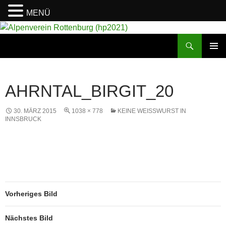
MENÜ
Suchen
Alpenverein Rottenburg (hp2021)
ZUM
PRIMÄR
INHALT
MENÜ
SPRINGEN
AHRNTAL_BIRGIT_20
30. MÄRZ 2015
1038 × 778
KEINE WEISSWURST IN I
NNSBRUCK
Vorheriges Bild
Nächstes Bild