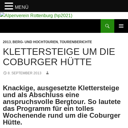
MENÜ
Suchen
Alpenverein Rottenburg (hp2021)
ZUM
PRIMÄR
INHALT
MENÜ
2013
,
BERG- UND HOCHTOUREN
,
TOURENBERICHTE
SPRINGEN
KLETTERSTEIGE UM DIE
COBURGER HÜTTE
8. SEPTEMBER 2013
Knackige, ausgesetzte Klettersteige
und als Abschluss eine
anspruchsvolle Bergtour. So lautete
das Programm für ein tolles
Wochenende rund um die Coburger
Hütte.