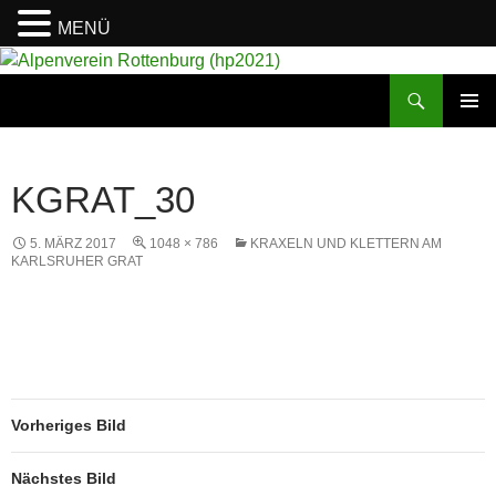
MENÜ
Suchen
Alpenverein Rottenburg (hp2021)
ZUM
PRIMÄR
INHALT
MENÜ
SPRINGEN
KGRAT_30
5. MÄRZ 2017
1048 × 786
KRAXELN UND KLETTERN AM
KARLSRUHER GRAT
Vorheriges Bild
Nächstes Bild