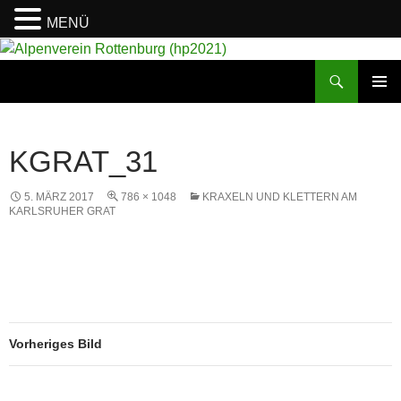
MENÜ
Suchen
Alpenverein Rottenburg (hp2021)
ZUM
PRIMÄR
INHALT
MENÜ
SPRINGEN
KGRAT_31
5. MÄRZ 2017
786 × 1048
KRAXELN UND KLETTERN AM
KARLSRUHER GRAT
Vorheriges Bild