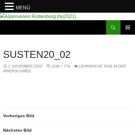
MENÜ
Suchen
Alpenverein Rottenburg (hp2021)
ZUM
PRIMÄR
INHALT
MENÜ
SPRINGEN
SUSTEN20_02
1. NOVEMBER 2020
1038 × 778
LEHRREICHE TAGE IN DER
INNERSCHWEIZ
Vorheriges Bild
Nächstes Bild