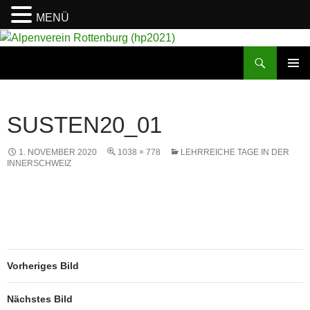
MENÜ
Suchen
Alpenverein Rottenburg (hp2021)
ZUM
PRIMÄR
INHALT
MENÜ
SPRINGEN
SUSTEN20_01
1. NOVEMBER 2020
1038 × 778
LEHRREICHE TAGE IN DER
INNERSCHWEIZ
Vorheriges Bild
Nächstes Bild