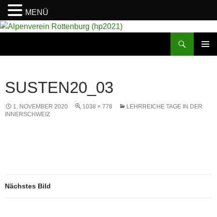
MENÜ
Suchen
Alpenverein Rottenburg (hp2021)
ZUM
PRIMÄR
INHALT
MENÜ
SPRINGEN
SUSTEN20_03
1. NOVEMBER 2020
1038 × 778
LEHRREICHE TAGE IN DER
INNERSCHWEIZ
Nächstes Bild