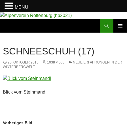
MENÜ
Suchen
Alpenverein Rottenburg (hp2021)
ZUM
PRIMÄR
INHALT
MENÜ
SPRINGEN
SCHNEESCHUH (17)
25. OKTOBER 2015
1038 × 583
NEUE ERFAHRUNGEN IN DER
WINTERBERGWELT
Blick vom Steinmandl
Vorheriges Bild