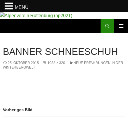
MENÜ
Suchen
Alpenverein Rottenburg (hp2021)
ZUM
PRIMÄR
INHALT
MENÜ
SPRINGEN
BANNER SCHNEESCHUH
25. OKTOBER 2015
1038 × 320
NEUE ERFAHRUNGEN IN DER
WINTERBERGWELT
Vorheriges Bild