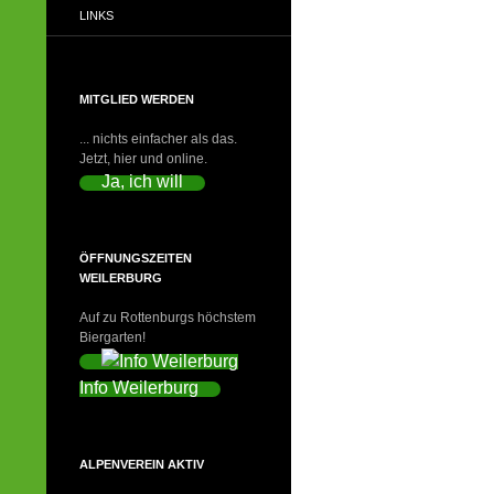
LINKS
MITGLIED WERDEN
... nichts einfacher als das.
Jetzt, hier und online.
Ja, ich will
ÖFFNUNGSZEITEN
WEILERBURG
Auf zu Rottenburgs höchstem
Biergarten!
Info Weilerburg
ALPENVEREIN AKTIV