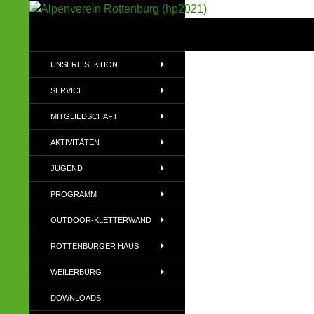
Suchen
Alpenverein Rottenburg (hp2021)
Sektion im Deutschen Alpenverein
UNSERE SEKTION
(DAV)
SERVICE
MITGLIEDSCHAFT
AKTIVITÄTEN
JUGEND
PROGRAMM
OUTDOOR-KLETTERWAND
ROTTENBURGER HAUS
WEILERBURG
DOWNLOADS