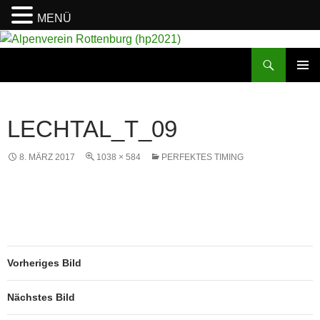
MENÜ
Suchen
Alpenverein Rottenburg (hp2021)
ZUM
PRIMÄR
INHALT
MENÜ
SPRINGEN
LECHTAL_T_09
8. MÄRZ 2017
1038 × 584
PERFEKTES TIMING
Vorheriges Bild
Nächstes Bild