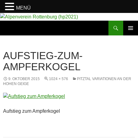
MENÜ
Suchen
Alpenverein Rottenburg (hp2021)
ZUM
PRIMÄR
INHALT
MENÜ
SPRINGEN
AUFSTIEG-ZUM-
AMPFERKOGEL
9. OKTOBER 2015
1024 × 576
PITZTAL VARIATIONEN AN DER
HOHEN GEIGE
Aufstieg zum Ampferkogel