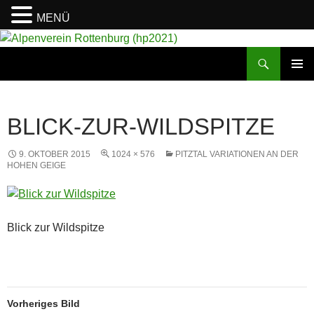
MENÜ
Suchen
Alpenverein Rottenburg (hp2021)
ZUM
PRIMÄR
INHALT
MENÜ
SPRINGEN
BLICK-ZUR-WILDSPITZE
9. OKTOBER 2015
1024 × 576
PITZTAL VARIATIONEN AN DER
HOHEN GEIGE
Blick zur Wildspitze
Vorheriges Bild