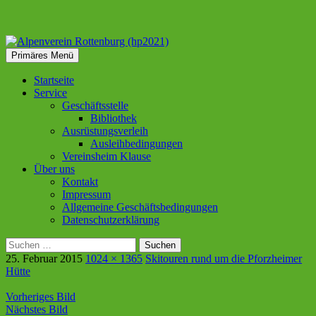
Suchen
Zum
Primäres Menü
Inhalt
Alpenverein Rottenburg
springen
Startseite
Service
(hp2021)
Geschäftsstelle
Bibliothek
Ausrüstungsverleih
Ausleihbedingungen
Vereinsheim Klause
Über uns
Kontakt
Impressum
Allgemeine Geschäftsbedingungen
Datenschutzerklärung
Suchen
nach:
25. Februar 2015
1024 × 1365
Skitouren rund um die Pforzheimer
Hütte
Vorheriges Bild
Nächstes Bild