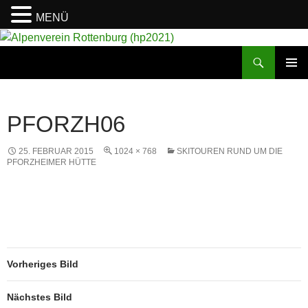
MENÜ
Suchen
Alpenverein Rottenburg (hp2021)
ZUM
PRIMÄR
INHALT
MENÜ
SPRINGEN
PFORZH06
25. FEBRUAR 2015
1024 × 768
SKITOUREN RUND UM DIE
PFORZHEIMER HÜTTE
Vorheriges Bild
Nächstes Bild