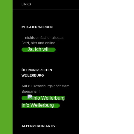
LINKS
MITGLIED WERDEN
... nichts einfacher als das.
Jetzt, hier und online.
Ja, ich will
ÖFFNUNGSZEITEN
WEILERBURG
Auf zu Rottenburgs höchstem
Biergarten!
Info Weilerburg
ALPENVEREIN AKTIV