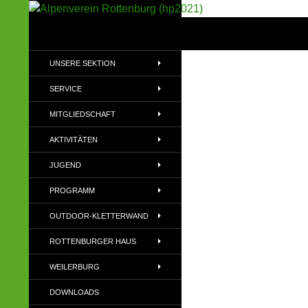
Suchen
Alpenverein Rottenburg (hp2021)
Sektion im Deutschen Alpenverein
UNSERE SEKTION
(DAV)
SERVICE
MITGLIEDSCHAFT
AKTIVITÄTEN
JUGEND
PROGRAMM
OUTDOOR-KLETTERWAND
ROTTENBURGER HAUS
WEILERBURG
DOWNLOADS