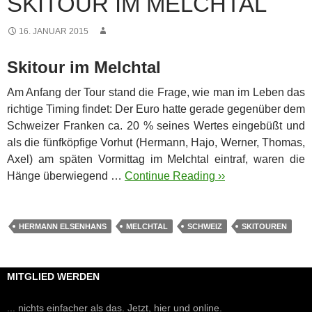
SKITOUR IM MELCHTAL
16. JANUAR 2015
Skitour im Melchtal
Am Anfang der Tour stand die Frage, wie man im Leben das
richtige Timing findet: Der Euro hatte gerade gegenüber dem
Schweizer Franken ca. 20 % seines Wertes eingebüßt und
als die fünfköpfige Vorhut (Hermann, Hajo, Werner, Thomas,
Axel) am späten Vormittag im Melchtal eintraf, waren die
Hänge überwiegend …
Continue Reading ››
HERMANN ELSENHANS
MELCHTAL
SCHWEIZ
SKITOUREN
MITGLIED WERDEN
... nichts einfacher als das. Jetzt, hier und online.