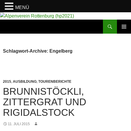
MENÜ
Suchen
Alpenverein Rottenburg (hp2021)
ZUM
PRIMÄR
INHALT
MENÜ
SPRINGEN
Schlagwort-Archive: Engelberg
2015
,
AUSBILDUNG
,
TOURENBERICHTE
BRUNNISTÖCKLI,
ZITTERGRAT UND
RIGIDALSTOCK
11. JULI 2015