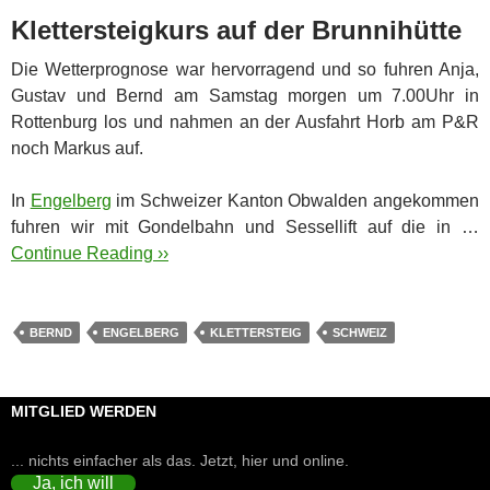
Klettersteigkurs auf der Brunnihütte
Die Wetterprognose war hervorragend und so fuhren Anja,
Gustav und Bernd am Samstag morgen um 7.00Uhr in
Rottenburg los und nahmen an der Ausfahrt Horb am P&R
noch Markus auf.
In
Engelberg
im Schweizer Kanton Obwalden angekommen
fuhren wir mit Gondelbahn und Sessellift auf die in …
Continue Reading ››
BERND
ENGELBERG
KLETTERSTEIG
SCHWEIZ
MITGLIED WERDEN
... nichts einfacher als das. Jetzt, hier und online.
Ja, ich will