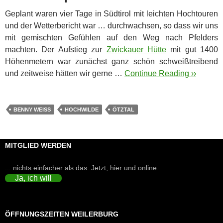
Geplant waren vier Tage in Südtirol mit leichten Hochtouren
und der Wetterbericht war … durchwachsen, so dass wir uns
mit gemischten Gefühlen auf den Weg nach Pfelders
machten.
Der Aufstieg zur
Zwickauer Hütte
mit gut 1400
Höhenmetern war zunächst ganz schön schweißtreibend
und zeitweise hätten wir gerne …
Continue Reading ››
BENNY WEISS
HOCHWILDE
ÖTZTAL
MITGLIED WERDEN
... nichts einfacher als das. Jetzt, hier und online.
Ja, ich will
ÖFFNUNGSZEITEN WEILERBURG