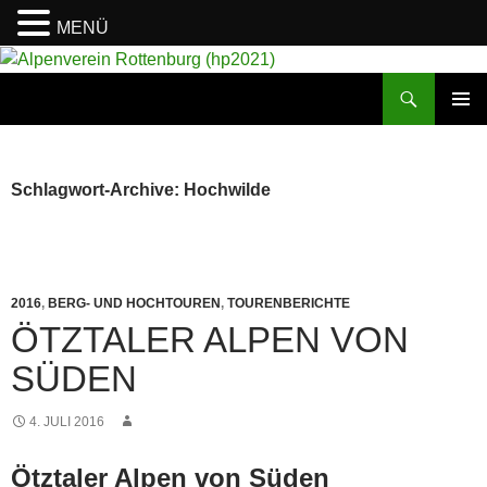
MENÜ
Suchen
Alpenverein Rottenburg (hp2021)
ZUM
PRIMÄR
INHALT
MENÜ
SPRINGEN
Schlagwort-Archive: Hochwilde
2016
,
BERG- UND HOCHTOUREN
,
TOURENBERICHTE
ÖTZTALER ALPEN VON
SÜDEN
4. JULI 2016
Ötztaler Alpen von Süden