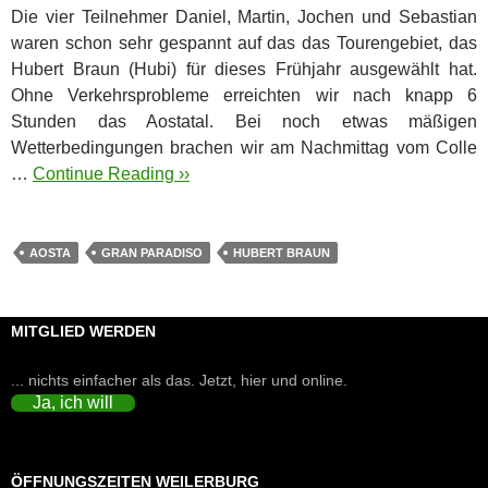
Die vier Teilnehmer Daniel, Martin, Jochen und Sebastian
waren schon sehr gespannt auf das das Tourengebiet, das
Hubert Braun (Hubi) für dieses Frühjahr ausgewählt hat.
Ohne Verkehrsprobleme erreichten wir nach knapp 6
Stunden das Aostatal.
Bei noch etwas mäßigen
Wetterbedingungen brachen wir am Nachmittag vom Colle
…
Continue Reading ››
AOSTA
GRAN PARADISO
HUBERT BRAUN
MITGLIED WERDEN
... nichts einfacher als das. Jetzt, hier und online.
Ja, ich will
ÖFFNUNGSZEITEN WEILERBURG