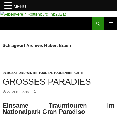
MENÜ
Suchen
Alpenverein Rottenburg (hp2021)
ZUM
PRIMÄR
INHALT
MENÜ
SPRINGEN
Schlagwort-Archive: Hubert Braun
2019
,
SKI- UND WINTERTOUREN
,
TOURENBERICHTE
GROSSES PARADIES
27. APRIL 2019
Einsame Traumtouren im
Nationalpark Gran Paradiso