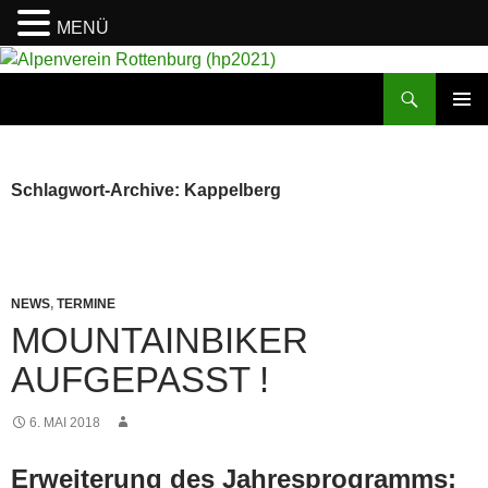
MENÜ
Suchen
Alpenverein Rottenburg (hp2021)
ZUM
PRIMÄR
INHALT
MENÜ
SPRINGEN
Schlagwort-Archive: Kappelberg
NEWS
,
TERMINE
MOUNTAINBIKER
AUFGEPASST !
6. MAI 2018
Erweiterung des Jahresprogramms: