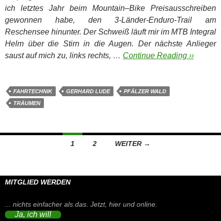
ich letztes Jahr beim Mountain–Bike Preisausschreiben
gewonnen habe, den 3-Länder-Enduro-Trail am
Reschensee hinunter. Der Schweiß läuft mir im MTB Integral
Helm über die Stirn in die Augen. Der nächste Anlieger
saust auf mich zu, links rechts, …
Continue Reading ››
FAHRTECHNIK
GERHARD LUDE
PFÄLZER WALD
TRÄUMEN
Beitragsnavigation
1
2
WEITER →
MITGLIED WERDEN
... nichts einfacher als das. Jetzt, hier und online.
Ja, ich will