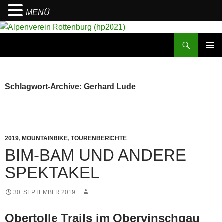
MENÜ
Suchen
Alpenverein Rottenburg (hp2021)
ZUM
PRIMÄR
INHALT
MENÜ
SPRINGEN
Schlagwort-Archive: Gerhard Lude
2019
,
MOUNTAINBIKE
,
TOURENBERICHTE
BIM-BAM UND ANDERE
SPEKTAKEL
30. SEPTEMBER 2019
Obertolle Trails im Obervinschgau