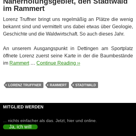
Naherholungsgebiet, den Stadtwald
im Rammert
Lorenz Truffner bringt uns regelmäßig an Plätze die wenig
bekannt sind und vermittelt uns dabei etwas über Geologie,
Geschichte und die Waldwirtschaft. So auch dieses Jahr.
An unserem Ausgangspunkt in Dettingen am Sportplatz
öffnete Lorenz zuerst seine Karte in der die Baumbestände
im
Rammert
…
Continue Reading ››
LORENZ TRUFFNER
RAMMERT
STADTWALD
MITGLIED WERDEN
... nichts einfacher als das. Jetzt, hier und online.
Ja, ich will