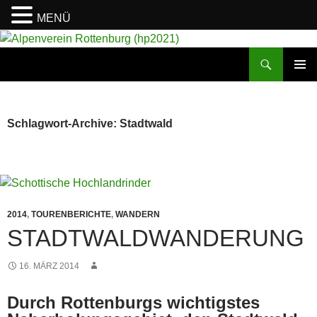
MENÜ
Suchen
Alpenverein Rottenburg (hp2021)
ZUM
PRIMÄR
INHALT
MENÜ
SPRINGEN
Schlagwort-Archive: Stadtwald
2014
,
TOURENBERICHTE
,
WANDERN
STADTWALDWANDERUNG
16. MÄRZ 2014
Durch Rottenburgs wichtigstes