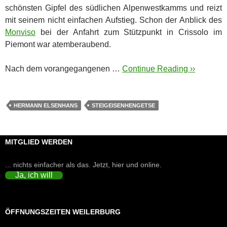
schönsten Gipfel des südlichen Alpenwestkamms und reizt
mit seinem nicht einfachen Aufstieg. Schon der Anblick des
Monviso
bei der Anfahrt zum Stützpunkt in Crissolo im
Piemont war atemberaubend.
Nach dem vorangegangenen …
Continue Reading ››
HERMANN ELSENHANS
STEIGEISENHENGETSE
MITGLIED WERDEN
... nichts einfacher als das. Jetzt, hier und online.
Ja, ich will
ÖFFNUNGSZEITEN WEILERBURG