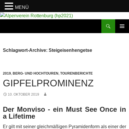
MENÜ
Suchen
Alpenverein Rottenburg (hp2021)
ZUM
PRIMÄR
INHALT
MENÜ
SPRINGEN
Schlagwort-Archive: Steigeisenhengetse
2019
,
BERG- UND HOCHTOUREN
,
TOURENBERICHTE
GIPFELPROMINENZ
10. OKTOBER 2019
Der Monviso - ein Must See Once in
a Lifetime
Er gilt mit seiner gleichmäßigen Pyramidenform als einer der