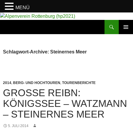
MENÜ
Suchen
Alpenverein Rottenburg (hp2021)
ZUM
PRIMÄR
INHALT
MENÜ
SPRINGEN
Schlagwort-Archive: Steinernes Meer
2014
,
BERG- UND HOCHTOUREN
,
TOURENBERICHTE
GROSSE REIBN: K
ÖNIGSSEE – WATZMANN –
STEINERNES MEER
5. JULI 2014