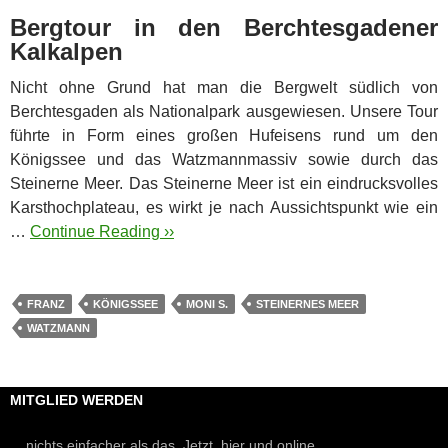
Bergtour in den Berchtesgadener
Kalkalpen
Nicht ohne Grund hat man die Bergwelt südlich von
Berchtesgaden als Nationalpark ausgewiesen. Unsere Tour
führte in Form eines großen Hufeisens rund um den
Königssee und das Watzmannmassiv sowie durch das
Steinerne Meer. Das Steinerne Meer ist ein eindrucksvolles
Karsthochplateau, es wirkt je nach Aussichtspunkt wie ein
…
Continue Reading ››
FRANZ
KÖNIGSSEE
MONI S.
STEINERNES MEER
WATZMANN
MITGLIED WERDEN
... nichts einfacher als das. Jetzt, hier und online.