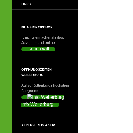
LINKS
MITGLIED WERDEN
... nichts einfacher als das.
Jetzt, hier und online.
Ja, ich will
ÖFFNUNGSZEITEN
WEILERBURG
Auf zu Rottenburgs höchstem
Biergarten!
Info Weilerburg
ALPENVEREIN AKTIV