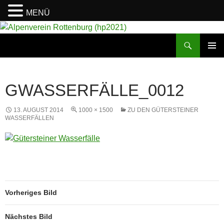
MENÜ
Suchen
Alpenverein Rottenburg (hp2021)
ZUM
PRIMÄR
INHALT
MENÜ
SPRINGEN
GWASSERFÄLLE_0012
13. AUGUST 2014
1000 × 1500
ZU DEN GÜTERSTEINER
WASSERFÄLLEN
Vorheriges Bild
Nächstes Bild