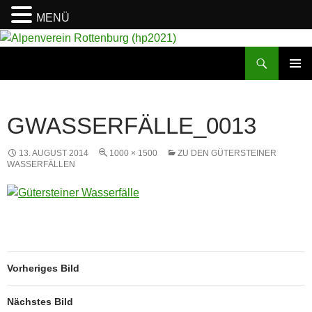
MENÜ
Suchen
Alpenverein Rottenburg (hp2021)
ZUM
PRIMÄR
INHALT
MENÜ
SPRINGEN
GWASSERFÄLLE_0013
13. AUGUST 2014
1000 × 1500
ZU DEN GÜTERSTEINER
WASSERFÄLLEN
Vorheriges Bild
Nächstes Bild