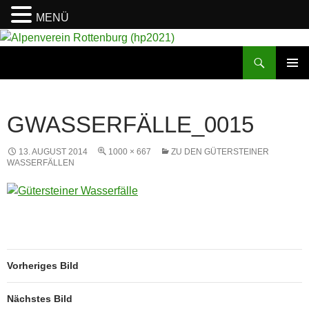
MENÜ
Suchen
Alpenverein Rottenburg (hp2021)
ZUM
PRIMÄR
INHALT
MENÜ
SPRINGEN
GWASSERFÄLLE_0015
13. AUGUST 2014
1000 × 667
ZU DEN GÜTERSTEINER
WASSERFÄLLEN
Vorheriges Bild
Nächstes Bild